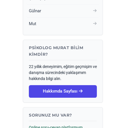
Gülnar
Mut
PSIKOLOG MURAT BILIM
KIMDIR?
22 yıllık deneyimim, eğitim geçmişim ve
danışma sürecindeki yaklaşımım
hakkında bilgi alın.
Hakkımda Sayfası
SORUNUZ MU VAR?
Online soru-cevap platformum