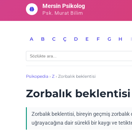
İçeriğe
Mersin Psikolog
geç
Psk. Murat Bilim
A
B
C
Ç
D
E
F
G
H
Psikopedia
›
Z
›
Zorbalık beklentisi
Zorbalık beklentisi
Zorbalık beklentisi, bireyin geçmiş zorbalı
uğrayacağına dair sürekli bir kaygı ve tetikt