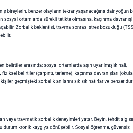
ış bireylerin, benzer olayların tekrar yaşanacağına dair yoğun b
nin sosyal ortamlarda sürekli tetikte olmasına, kaçınma davranışl
açabilir. Zorbalık beklentisi, travma sonrası stres bozukluğu (TS
ebilir.
n belirtiler arasında; sosyal ortamlarda aşırı uyarılmışlık hali,
iziksel belirtiler (çarpıntı, terleme), kaçınma davranışları (okul
işiler, geçmişteki zorbalık anılarını sık sık hatırlar ve benzer du
an veya travmatik zorbalık deneyimleri yatar. Beyin, tehdit algısı
k bu durum kronik kaygıya dönüşebilir. Sosyal öğrenme, güvensiz