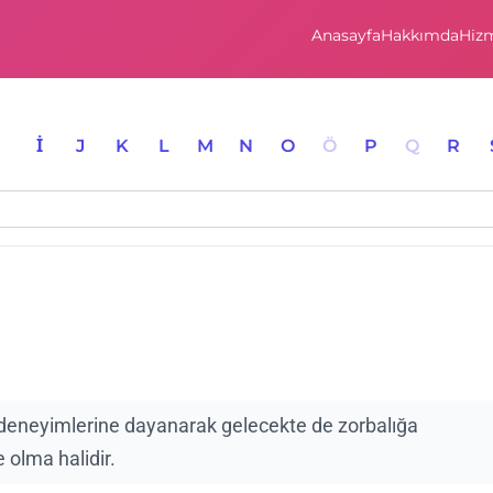
Anasayfa
Hakkımda
Hizm
I
İ
J
K
L
M
N
O
Ö
P
Q
R
k deneyimlerine dayanarak gelecekte de zorbalığa
e olma halidir.