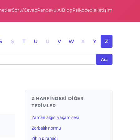
etler
Soru/Cevap
Randevu Al
Blog
Psikopedia
İletişim
S
Ş
T
U
Ü
V
W
X
Y
Z
Ara
Z HARFINDEKI DIĞER
TERIMLER
Zaman algısı yaşam sesi
Zorbalık normu
Zihin piramidi