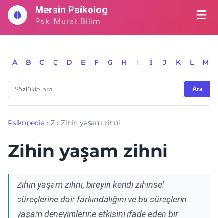
İçeriğe
Mersin Psikolog
geç
Psk. Murat Bilim
A
B
C
Ç
D
E
F
G
H
I
İ
J
K
L
M
Ara
Psikopedia
›
Z
›
Zihin yaşam zihni
Zihin yaşam zihni
Zihin yaşam zihni, bireyin kendi zihinsel
süreçlerine dair farkındalığını ve bu süreçlerin
yaşam deneyimlerine etkisini ifade eden bir