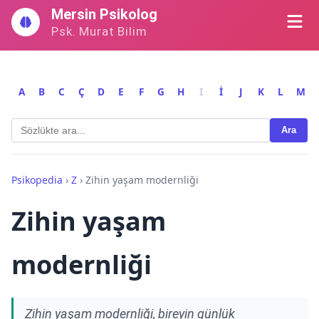
İçeriğe
Mersin Psikolog
geç
Psk. Murat Bilim
A
B
C
Ç
D
E
F
G
H
I
İ
J
K
L
M
Ara
Psikopedia
›
Z
›
Zihin yaşam modernliği
Zihin yaşam
modernliği
Zihin yaşam modernliği, bireyin günlük