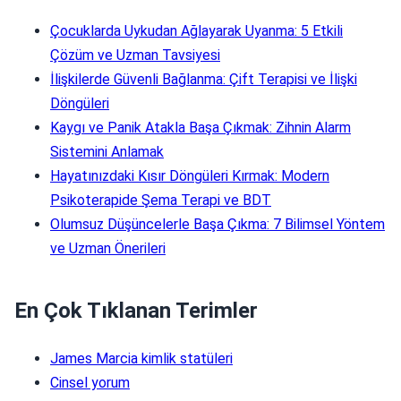
Çocuklarda Uykudan Ağlayarak Uyanma: 5 Etkili
Çözüm ve Uzman Tavsiyesi
İlişkilerde Güvenli Bağlanma: Çift Terapisi ve İlişki
Döngüleri
Kaygı ve Panik Atakla Başa Çıkmak: Zihnin Alarm
Sistemini Anlamak
Hayatınızdaki Kısır Döngüleri Kırmak: Modern
Psikoterapide Şema Terapi ve BDT
Olumsuz Düşüncelerle Başa Çıkma: 7 Bilimsel Yöntem
ve Uzman Önerileri
En Çok Tıklanan Terimler
James Marcia kimlik statüleri
Cinsel yorum