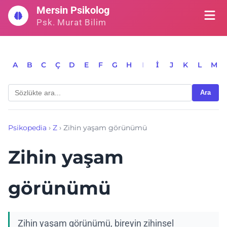
İçeriğe
Mersin Psikolog
geç
Psk. Murat Bilim
A
B
C
Ç
D
E
F
G
H
I
İ
J
K
L
M
Ara
Psikopedia
›
Z
›
Zihin yaşam görünümü
Zihin yaşam
görünümü
Zihin yaşam görünümü, bireyin zihinsel