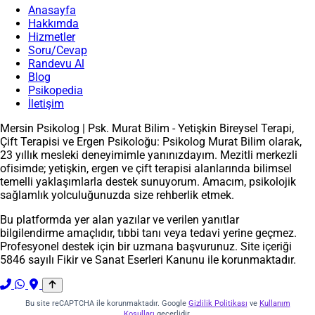
Anasayfa
Hakkımda
Hizmetler
Soru/Cevap
Randevu Al
Blog
Psikopedia
İletişim
Mersin Psikolog | Psk. Murat Bilim - Yetişkin Bireysel Terapi,
Çift Terapisi ve Ergen Psikoloğu: Psikolog Murat Bilim olarak,
23 yıllık mesleki deneyimimle yanınızdayım. Mezitli merkezli
ofisimde; yetişkin, ergen ve çift terapisi alanlarında bilimsel
temelli yaklaşımlarla destek sunuyorum. Amacım, psikolojik
sağlamlık yolculuğunuzda size rehberlik etmek.
Bu platformda yer alan yazılar ve verilen yanıtlar
bilgilendirme amaçlıdır, tıbbi tanı veya tedavi yerine geçmez.
Profesyonel destek için bir uzmana başvurunuz. Site içeriği
5846 sayılı Fikir ve Sanat Eserleri Kanunu ile korunmaktadır.
Bu site reCAPTCHA ile korunmaktadır. Google
Gizlilik Politikası
ve
Kullanım
Koşulları
geçerlidir.