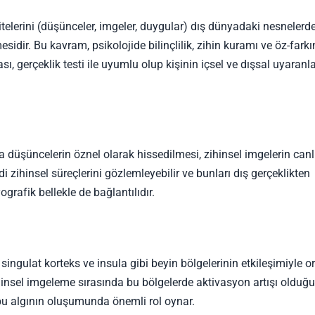
itelerini (düşünceler, imgeler, duygular) dış dünyadaki nesnelerd
esidir. Bu kavram, psikolojide bilinçlilik, zihin kuramı ve öz-farkı
ası, gerçeklik testi ile uyumlu olup kişinin içsel ve dışsal uyaranla
 düşüncelerin öznel olarak hissedilmesi, zihinsel imgelerin canlıl
i zihinsel süreçlerini gözlemleyebilir ve bunları dış gerçeklikten
ografik bellekle de bağlantılıdır.
singulat korteks ve insula gibi beyin bölgelerinin etkileşimiyle o
ihinsel imgeleme sırasında bu bölgelerde aktivasyon artışı olduğ
bu algının oluşumunda önemli rol oynar.