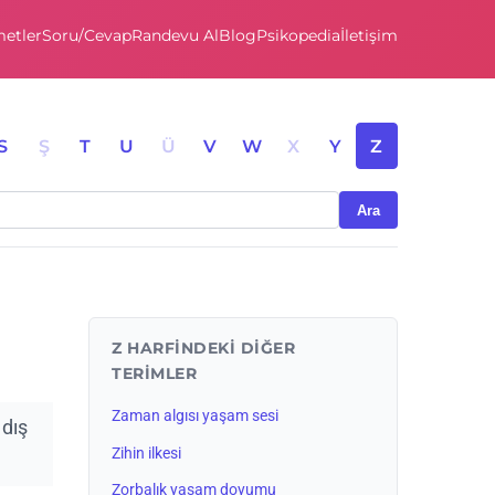
etler
Soru/Cevap
Randevu Al
Blog
Psikopedia
İletişim
S
Ş
T
U
Ü
V
W
X
Y
Z
Ara
Z HARFINDEKI DIĞER
TERIMLER
Zaman algısı yaşam sesi
 dış
Zihin ilkesi
Zorbalık yaşam doyumu