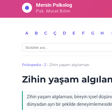
İçeriğe
Mersin Psikolog
geç
Psk. Murat Bilim
A
B
C
Ç
D
E
F
G
H
Psikopedia
›
Z
›
Zihin yaşam algılaması
Zihin yaşam algıla
Zihin yaşam algılaması, bireyin içsel düşünce
dünyadan ayrı bir şekilde deneyimlemesidir