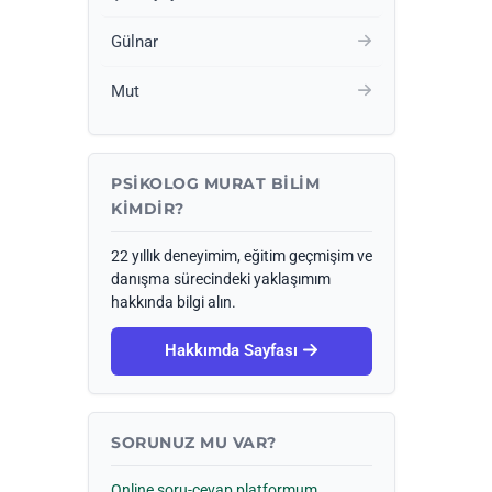
Gülnar
Mut
PSIKOLOG MURAT BILIM
KIMDIR?
22 yıllık deneyimim, eğitim geçmişim ve
danışma sürecindeki yaklaşımım
hakkında bilgi alın.
Hakkımda Sayfası
SORUNUZ MU VAR?
Online soru-cevap platformum