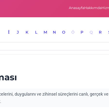
Anasayfa
Hakkımda
Hizm
I
İ
J
K
L
M
N
O
Ö
P
Q
R
ması
lerini, duygularını ve zihinsel süreçlerini canlı, gerçek ve
.