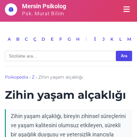
İçeriğe
Mersin Psikolog
geç
Psk. Murat Bilim
A
B
C
Ç
D
E
F
G
H
I
İ
J
K
L
M
Ara
Psikopedia
›
Z
›
Zihin yaşam alçaklığı
Zihin yaşam alçaklığı
Zihin yaşam alçaklığı, bireyin zihinsel süreçlerini
ve yaşam kalitesini olumsuz etkileyen, sürekli
bir aşağılık duygusu ve yetersizlik inancıyla