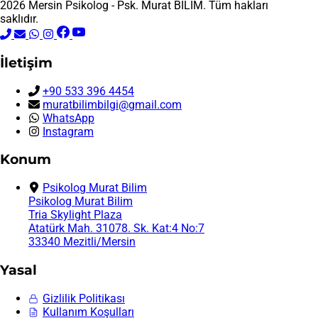
2026 Mersin Psikolog - Psk. Murat BİLİM. Tüm hakları
saklıdır.
İletişim
+90 533 396 4454
muratbilimbilgi@gmail.com
WhatsApp
Instagram
Konum
Psikolog Murat Bilim
Psikolog Murat Bilim
Tria Skylight Plaza
Atatürk Mah. 31078. Sk. Kat:4 No:7
33340 Mezitli/Mersin
Yasal
Gizlilik Politikası
Kullanım Koşulları