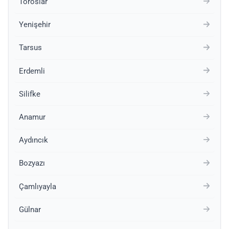
Toroslar
Yenişehir
Tarsus
Erdemli
Silifke
Anamur
Aydıncık
Bozyazı
Çamlıyayla
Gülnar