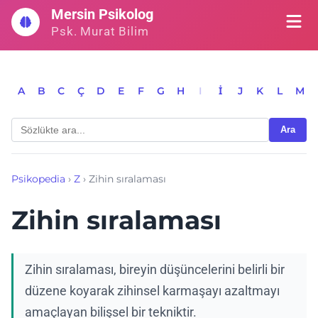
İçeriğe
Mersin Psikolog
geç
Psk. Murat Bilim
A
B
C
Ç
D
E
F
G
H
I
İ
J
K
L
M
Ara
Psikopedia
›
Z
›
Zihin sıralaması
Zihin sıralaması
Zihin sıralaması, bireyin düşüncelerini belirli bir
düzene koyarak zihinsel karmaşayı azaltmayı
amaçlayan bilişsel bir tekniktir.