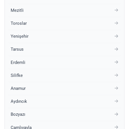
Mezitli
Toroslar
Yenişehir
Tarsus
Erdemli
Silifke
Anamur
Aydıncık
Bozyazı
Çamlıyayla