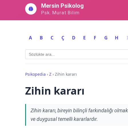
İçeriğe
Mersin Psikolog
geç
Psk. Murat Bilim
A
B
C
Ç
D
E
F
G
H
Psikopedia
›
Z
›
Zihin kararı
Zihin kararı
Zihin kararı, bireyin bilinçli farkındalığı olm
ve duygusal temelli kararlardır.