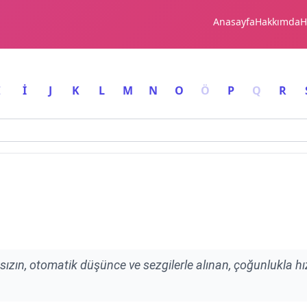
Anasayfa
Hakkımda
H
I
İ
J
K
L
M
N
O
Ö
P
Q
R
aksızın, otomatik düşünce ve sezgilerle alınan, çoğunlukla hız