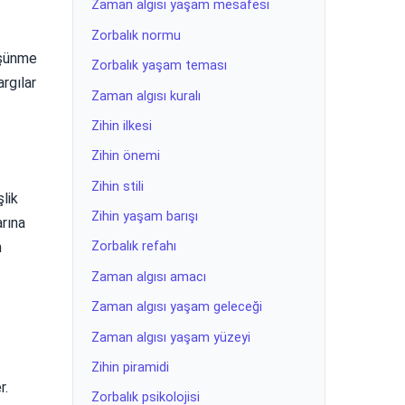
Zaman algısı yaşam mesafesi
Zorbalık normu
düşünme
Zorbalık yaşam teması
rgılar
Zaman algısı kuralı
Zihin ilkesi
Zihin önemi
Zihin stili
şlik
Zihin yaşam barışı
arına
n
Zorbalık refahı
Zaman algısı amacı
Zaman algısı yaşam geleceği
Zaman algısı yaşam yüzeyi
Zihin piramidi
r.
Zorbalık psikolojisi