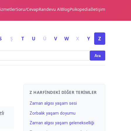
izmetler
Soru/Cevap
Randevu Al
Blog
Psikopedia
İletişim
S
Ş
T
U
Ü
V
W
X
Y
Z
Ara
Z HARFINDEKI DIĞER TERIMLER
Zaman algısı yaşam sesi
lı
Zorbalık yaşam doyumu
Zaman algısı yaşam gelenekselliği