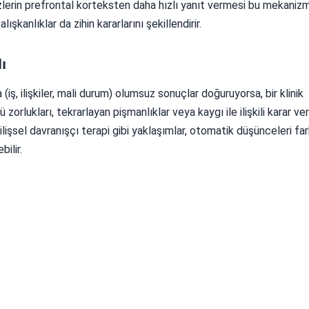
zlerin prefrontal korteksten daha hızlı yanıt vermesi bu mekaniz
şkanlıklar da zihin kararlarını şekillendirir.
ı
 (iş, ilişkiler, mali durum) olumsuz sonuçlar doğuruyorsa, bir klinik
ü zorlukları, tekrarlayan pişmanlıklar veya kaygı ile ilişkili karar v
ilişsel davranışçı terapi gibi yaklaşımlar, otomatik düşünceleri fa
bilir.