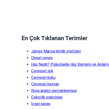
En Çok Tıklanan Terimler
James Marcia kimlik statüleri
Cinsel yorum
Haz Nedir? Psikolojide Haz Kavramı ve Anlamı
Çevresel ışık
Çevresel koku
Çevresel hayvan
Rüya analizi gerçekleşmesi
Çekicilik psikolojisi
İçsel savaş