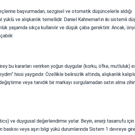
süreçlerine başvurmadan, sezgisel ve otomatik düşüncelerle aldığı
sal yüklü ve alışkanlık temellidir. Daniel Kahneman’ın iki sistemli 
lük yaşamda sıkça kullanılır ve düşük çaba gerektirir. Ancak, önya
abilir.
 Birey bu kararları verirken yoğun duygular (korku, öfke, mutluluk) e
im” hissi yaygındır. Özellikle belirsizlik altında, alışkanlık kalıpl
t değiştirme veya tanıdık bir markayı sorgulamadan satın alma zihi
stics) ve duygusal değerlendirme yatar. Beyin, enerji tasarrufu için
n baskısı veya aşırı bilgi yükü durumlarında Sistem 1 devreye gire