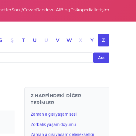
etler
Soru/Cevap
Randevu Al
Blog
Psikopedia
İletişim
S
Ş
T
U
Ü
V
W
X
Y
Z
Ara
Z HARFINDEKI DIĞER
TERIMLER
Zaman algısı yaşam sesi
Zorbalık yaşam doyumu
Zaman algısı yaşam gelenekselliği