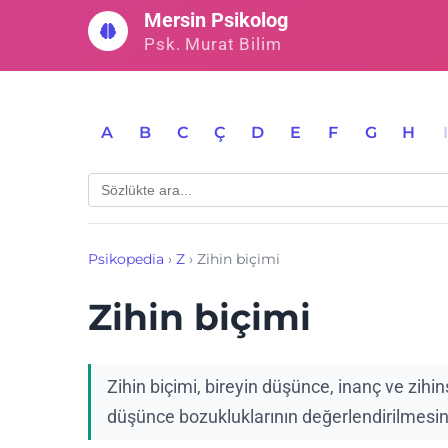
İçeriğe
Mersin Psikolog
geç
Psk. Murat Bilim
A
B
C
Ç
D
E
F
G
H
Psikopedia
›
Z
›
Zihin biçimi
Zihin biçimi
Zihin biçimi, bireyin düşünce, inanç ve zihi
düşünce bozukluklarının değerlendirilmesind