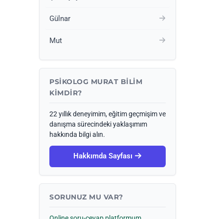
Gülnar
Mut
PSIKOLOG MURAT BILIM
KIMDIR?
22 yıllık deneyimim, eğitim geçmişim ve
danışma sürecindeki yaklaşımım
hakkında bilgi alın.
Hakkımda Sayfası
SORUNUZ MU VAR?
Online soru-cevap platformum