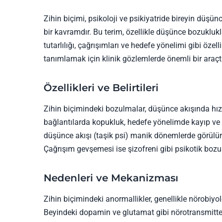
Zihin biçimi, psikoloji ve psikiyatride bireyin düşün
bir kavramdır. Bu terim, özellikle düşünce bozuklukl
tutarlılığı, çağrışımları ve hedefe yönelimi gibi öze
tanımlamak için klinik gözlemlerde önemli bir araçtı
Özellikleri ve Belirtileri
Zihin biçimindeki bozulmalar, düşünce akışında h
bağlantılarda kopukluk, hedefe yönelimde kayıp ve düş
düşünce akışı (taşik psi) manik dönemlerde görülür
Çağrışım gevşemesi ise şizofreni gibi psikotik bozukl
Nedenleri ve Mekanizması
Zihin biçimindeki anormallikler, genellikle nörobiyol
Beyindeki dopamin ve glutamat gibi nörotransmitter 