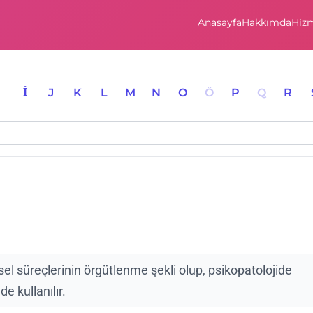
Anasayfa
Hakkımda
Hizm
I
İ
J
K
L
M
N
O
Ö
P
Q
R
nsel süreçlerinin örgütlenme şekli olup, psikopatolojide
e kullanılır.