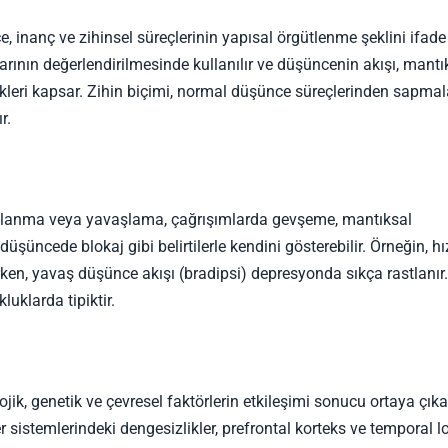
ce, inanç ve zihinsel süreçlerinin yapısal örgütlenme şeklini ifad
arının değerlendirilmesinde kullanılır ve düşüncenin akışı, mantı
llikleri kapsar. Zihin biçimi, normal düşünce süreçlerinden sapmal
r.
ızlanma veya yavaşlama, çağrışımlarda gevşeme, mantıksal
üncede blokaj gibi belirtilerle kendini gösterebilir. Örneğin, hız
ken, yavaş düşünce akışı (bradipsi) depresyonda sıkça rastlanır.
uklarda tipiktir.
ojik, genetik ve çevresel faktörlerin etkileşimi sonucu ortaya çıka
sistemlerindeki dengesizlikler, prefrontal korteks ve temporal lo