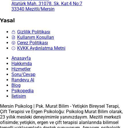
Atatürk Mah. 31078. Sk. Kat:4 No:7
33340 Mezitli/Mersin
Yasal
Gizlilik Politikası
Kullanım Koşulları
Çerez Politikası
KVKK Aydınlatma Metni
Anasayfa
Hakkımda
Hizmetler
Soru/Cevap
Randevu Al
Blog
Psikopedia
İletişim
Mersin Psikolog | Psk. Murat Bilim - Yetişkin Bireysel Terapi,
Çift Terapisi ve Ergen Psikoloğu: Psikolog Murat Bilim olarak,
23 yıllık mesleki deneyimimle yanınızdayım. Mezitli merkezli
ofisimde; yetişkin, ergen ve çift terapisi alanlarında bilimsel
temelli yaklaşımlarla destek sunuyorum. Amacım, psikolojik