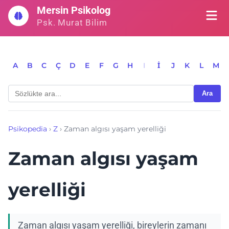
İçeriğe
Mersin Psikolog
geç
Psk. Murat Bilim
A
B
C
Ç
D
E
F
G
H
I
İ
J
K
L
M
Ara
Psikopedia
›
Z
›
Zaman algısı yaşam yerelliği
Zaman algısı yaşam
yerelliği
Zaman algısı yaşam yerelliği, bireylerin zamanı