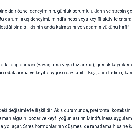
ine dair öznel deneyiminin, günlük sorumlulukların ve stresin get
 Bu durum, akış deneyimi, mindfulness veya keyifli aktiviteler sır
eştiği bir algı, kişinin anda kalmasını ve yaşamın yükünü hafif
farklı algılanması (yavaşlama veya hızlanma), günlük kaygıların
 odaklanma ve keyif duygusu sayılabilir. Kişi, anın tadını çıkar
deki değişimlerle ilişkilidir. Akış durumunda, prefrontal korteksin
 zaman algısını bozar ve keyfi yoğunlaştırır. Mindfulness uygulam
 yol açar. Stres hormonlarının düşmesi de rahatlama hissine k