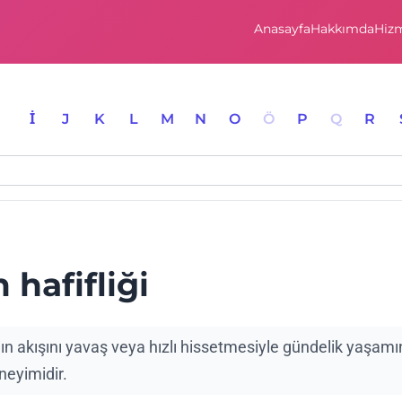
Anasayfa
Hakkımda
Hizm
I
İ
J
K
L
M
N
O
Ö
P
Q
R
hafifliği
ın akışını yavaş veya hızlı hissetmesiyle gündelik yaşamı
neyimidir.