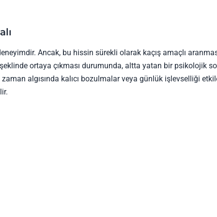
alı
 deneyimdir. Ancak, bu hissin sürekli olarak kaçış amaçlı aranmas
eklinde ortaya çıkması durumunda, altta yatan bir psikolojik s
a, zaman algısında kalıcı bozulmalar veya günlük işlevselliği etki
ir.