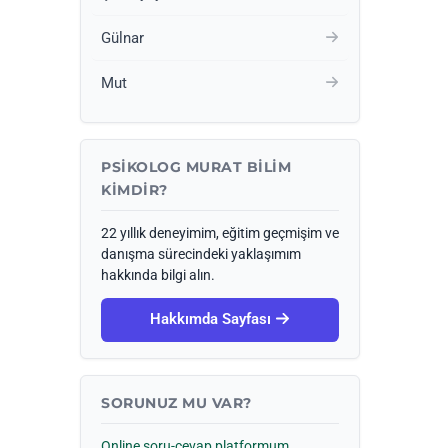
Gülnar
Mut
PSIKOLOG MURAT BILIM
KIMDIR?
22 yıllık deneyimim, eğitim geçmişim ve
danışma sürecindeki yaklaşımım
hakkında bilgi alın.
Hakkımda Sayfası
SORUNUZ MU VAR?
Online soru-cevap platformum