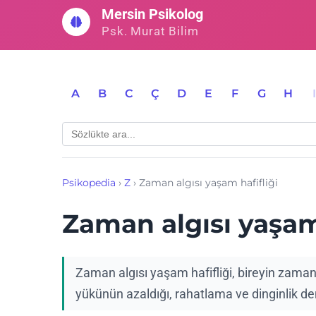
İçeriğe
Mersin Psikolog
geç
Psk. Murat Bilim
A
B
C
Ç
D
E
F
G
H
Psikopedia
›
Z
›
Zaman algısı yaşam hafifliği
Zaman algısı yaşam 
Zaman algısı yaşam hafifliği, bireyin zaman
yükünün azaldığı, rahatlama ve dinginlik de