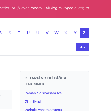
etler
Soru/Cevap
Randevu Al
Blog
Psikopedia
İletişim
S
Ş
T
U
Ü
V
W
X
Y
Z
Ara
Z HARFINDEKI DIĞER
TERIMLER
Zaman algısı yaşam sesi
n
Zihin ilkesi
Zorbalık yaşam doyumu