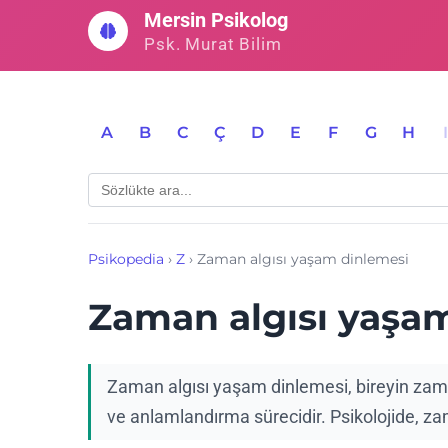
İçeriğe
Mersin Psikolog
geç
Psk. Murat Bilim
A
B
C
Ç
D
E
F
G
H
Psikopedia
›
Z
›
Zaman algısı yaşam dinlemesi
Zaman algısı yaşa
Zaman algısı yaşam dinlemesi, bireyin zama
ve anlamlandırma sürecidir. Psikolojide, zam