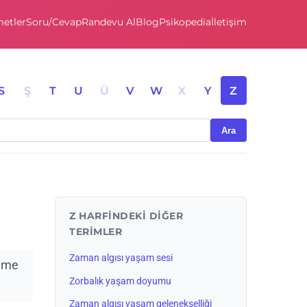
etler
Soru/Cevap
Randevu Al
Blog
Psikopedia
İletişim
S
Ş
T
U
Ü
V
W
X
Y
Z
Ara
Z HARFINDEKI DIĞER
TERIMLER
Zaman algısı yaşam sesi
leme
Zorbalık yaşam doyumu
Zaman algısı yaşam gelenekselliği