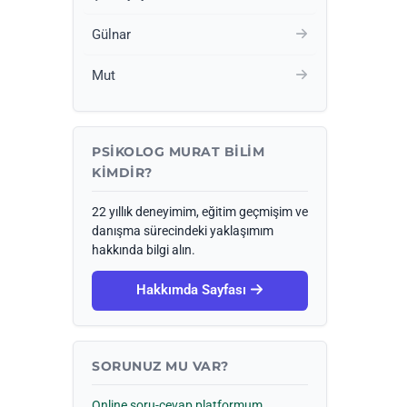
Gülnar
Mut
PSIKOLOG MURAT BILIM
KIMDIR?
22 yıllık deneyimim, eğitim geçmişim ve
danışma sürecindeki yaklaşımım
hakkında bilgi alın.
Hakkımda Sayfası
SORUNUZ MU VAR?
Online soru-cevap platformum