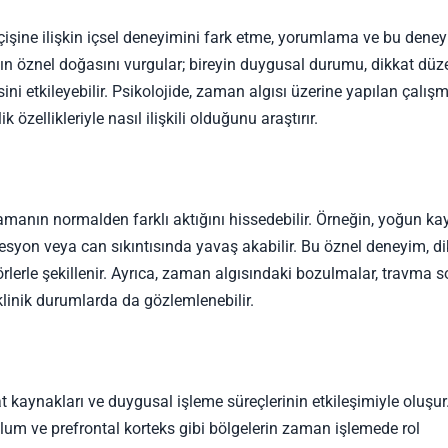
işine ilişkin içsel deneyimini fark etme, yorumlama ve bu dene
n öznel doğasını vurgular; bireyin duygusal durumu, dikkat düz
ni etkileyebilir. Psikolojide, zaman algısı üzerine yapılan çalışm
 özellikleriyle nasıl ilişkili olduğunu araştırır.
manın normalden farklı aktığını hissedebilir. Örneğin, yoğun ka
syon veya can sıkıntısında yavaş akabilir. Bu öznel deneyim, di
rlerle şekillenir. Ayrıca, zaman algısındaki bozulmalar, travma s
klinik durumlarda da gözlemlenebilir.
 kaynakları ve duygusal işleme süreçlerinin etkileşimiyle oluşur
llum ve prefrontal korteks gibi bölgelerin zaman işlemede rol