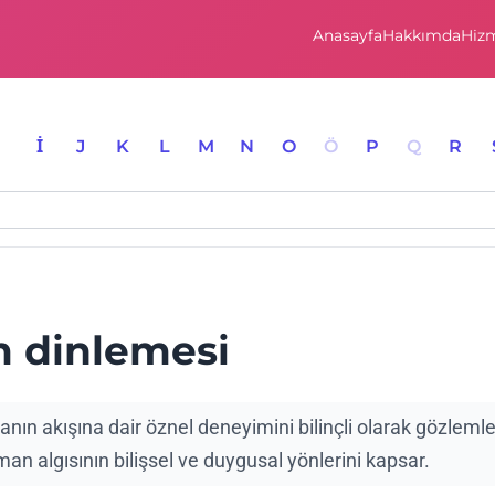
Anasayfa
Hakkımda
Hizm
I
İ
J
K
L
M
N
O
Ö
P
Q
R
m dinlemesi
nın akışına dair öznel deneyimini bilinçli olarak gözlem
an algısının bilişsel ve duygusal yönlerini kapsar.