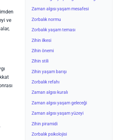
Zaman algısı yaşam mesafesi
yimden
Zorbalık normu
eyi ve
alar,
Zorbalık yaşam teması
Zihin ilkesi
Zihin önemi
Zihin stili
ygı
Zihin yaşam barışı
kkat
Zorbalık refahı
onrası
Zaman algısı kuralı
Zaman algısı yaşam geleceği
Zaman algısı yaşam yüzeyi
Zihin piramidi
.
Zorbalık psikolojisi