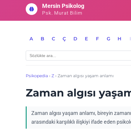
İçeriğe
Mersin Psikolog
geç
Psk. Murat Bilim
A
B
C
Ç
D
E
F
G
H
Psikopedia
›
Z
›
Zaman algısı yaşam anlamı
Zaman algısı yaşa
Zaman algısı yaşam anlamı, bireyin zamanı 
arasındaki karşılıklı ilişkiyi ifade eden psiko