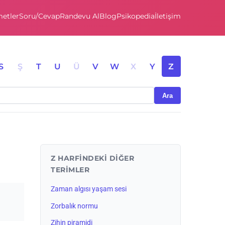
etler
Soru/Cevap
Randevu Al
Blog
Psikopedia
İletişim
S
Ş
T
U
Ü
V
W
X
Y
Z
Ara
Z HARFINDEKI DIĞER
TERIMLER
Zaman algısı yaşam sesi
Zorbalık normu
Zihin piramidi