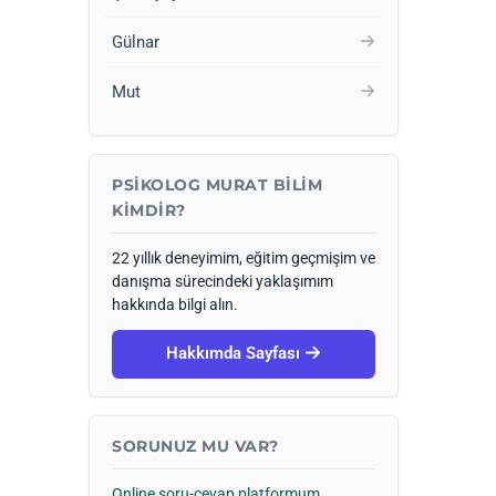
Gülnar
Mut
PSIKOLOG MURAT BILIM
KIMDIR?
22 yıllık deneyimim, eğitim geçmişim ve
danışma sürecindeki yaklaşımım
hakkında bilgi alın.
Hakkımda Sayfası
SORUNUZ MU VAR?
Online soru-cevap platformum