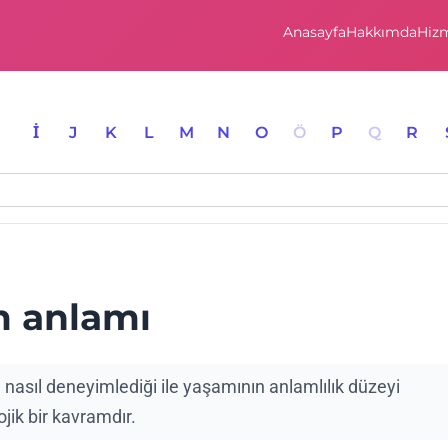
Anasayfa
Hakkımda
Hizm
I
İ
J
K
L
M
N
O
Ö
P
Q
R
m anlamı
nasıl deneyimlediği ile yaşamının anlamlılık düzeyi
lojik bir kavramdır.