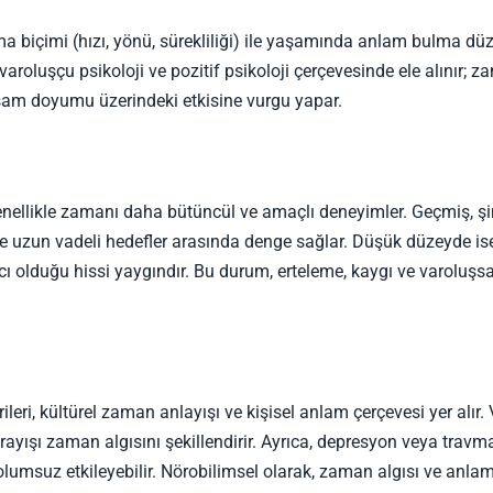
 biçimi (hızı, yönü, sürekliliği) ile yaşamında anlam bulma düz
aroluşçu psikoloji ve pozitif psikoloji çerçevesinde ele alınır; 
yaşam doyumu üzerindeki etkisine vurgu yapar.
nellikle zamanı daha bütüncül ve amaçlı deneyimler. Geçmiş, ş
ile uzun vadeli hedefler arasında denge sağlar. Düşük düzeyde is
cı olduğu hissi yaygındır. Bu durum, erteleme, kaygı ve varoluşsa
leri, kültürel zaman anlayışı ve kişisel anlam çerçevesi yer alır. 
rayışı zaman algısını şekillendirir. Ayrıca, depresyon veya travma
umsuz etkileyebilir. Nörobilimsel olarak, zaman algısı ve anla