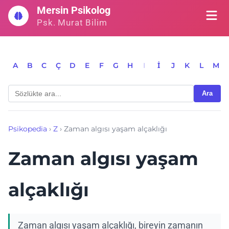
İçeriğe
Mersin Psikolog
geç
Psk. Murat Bilim
A
B
C
Ç
D
E
F
G
H
I
İ
J
K
L
M
Ara
Psikopedia
›
Z
›
Zaman algısı yaşam alçaklığı
Zaman algısı yaşam
alçaklığı
Zaman algısı yaşam alçaklığı, bireyin zamanın