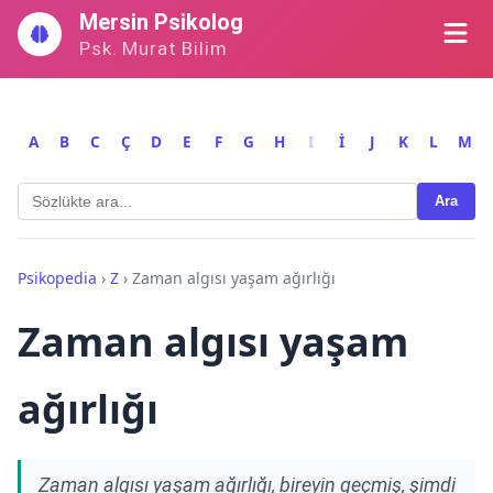
İçeriğe
Mersin Psikolog
geç
Psk. Murat Bilim
A
B
C
Ç
D
E
F
G
H
I
İ
J
K
L
M
Ara
Psikopedia
›
Z
›
Zaman algısı yaşam ağırlığı
Zaman algısı yaşam
ağırlığı
Zaman algısı yaşam ağırlığı, bireyin geçmiş, şimdi