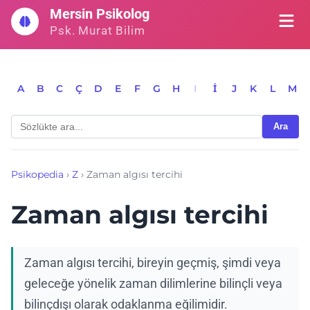
İçeriğe
Mersin Psikolog
geç
Psk. Murat Bilim
A
B
C
Ç
D
E
F
G
H
I
İ
J
K
L
M
Ara
Psikopedia
›
Z
›
Zaman algısı tercihi
Zaman algısı tercihi
Zaman algısı tercihi, bireyin geçmiş, şimdi veya
geleceğe yönelik zaman dilimlerine bilinçli veya
bilinçdışı olarak odaklanma eğilimidir.