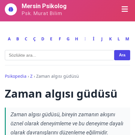
İçeriğe
Mersin Psikolog
geç
Psk. Murat Bilim
A
B
C
Ç
D
E
F
G
H
I
İ
J
K
L
M
Ara
Psikopedia
›
Z
›
Zaman algısı güdüsü
Zaman algısı güdüsü
Zaman algısı güdüsü, bireyin zamanın akışını
öznel olarak deneyimleme ve bu deneyime dayalı
olarak davranışlarını düzenleme eğilimidir.