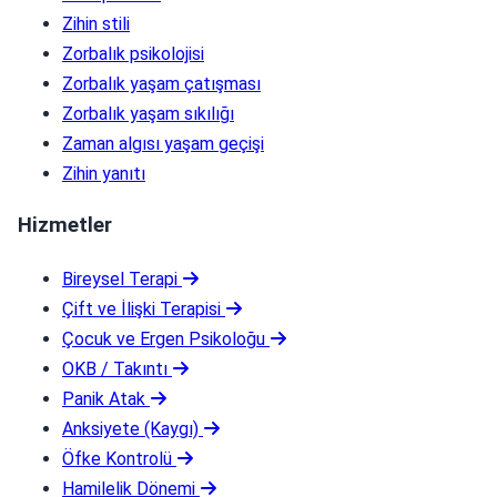
Zihin stili
Zorbalık psikolojisi
Zorbalık yaşam çatışması
Zorbalık yaşam sıkılığı
Zaman algısı yaşam geçişi
Zihin yanıtı
Hizmetler
Bireysel Terapi
Çift ve İlişki Terapisi
Çocuk ve Ergen Psikoloğu
OKB / Takıntı
Panik Atak
Anksiyete (Kaygı)
Öfke Kontrolü
Hamilelik Dönemi