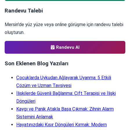
Randevu Talebi
Mersin'de yüz yüze veya online görüşme için randevu talebi
oluşturun.
Randevu Al
Son Eklenen Blog Yazıları
Çocuklarda Uykudan Ağlayarak Uyanma: 5 Etkili
Çözüm ve Uzman Tavsiyesi
İlişkilerde Güvenli Bağlanma: Çift Terapisi ve İlişki
Döngüleri
Kaygı ve Panik Atakla Başa Çıkmak: Zihnin Alarm
Sistemini Anlamak
Hayatınızdaki Kısır Döngüleri Kırmak: Modern