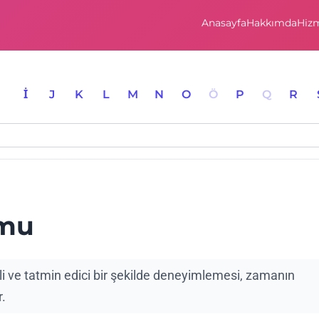
Anasayfa
Hakkımda
Hizm
I
İ
J
K
L
M
N
O
Ö
P
Q
R
umu
i ve tatmin edici bir şekilde deneyimlemesi, zamanın
.