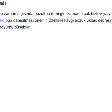
alı
ya zaman algısında bozulma (örneğin, zamanın çok hızlı veya y
ikoloğa
danışılması önerilir. Özellikle kaygı bozuklukları, depres
 doyumu düşebilir.