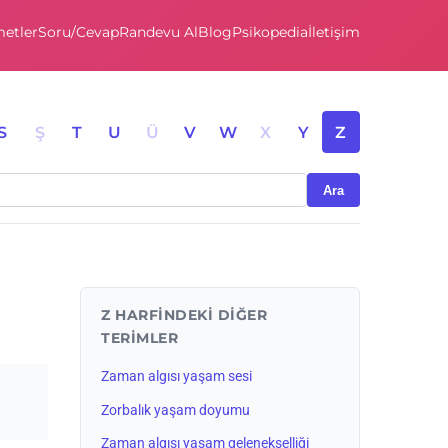
etler
Soru/Cevap
Randevu Al
Blog
Psikopedia
İletişim
S
Ş
T
U
Ü
V
W
X
Y
Z
Ara
Z HARFINDEKI DIĞER
TERIMLER
Zaman algısı yaşam sesi
Zorbalık yaşam doyumu
Zaman algısı yaşam gelenekselliği