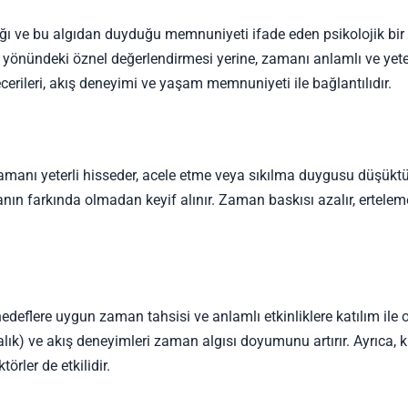
ğı ve bu algıdan duyduğu memnuniyeti ifade eden psikolojik bir
 yönündeki öznel değerlendirmesi yerine, zamanı anlamlı ve yete
cerileri, akış deneyimi ve yaşam memnuniyeti ile bağlantılıdır.
manı yeterli hisseder, acele etme veya sıkılma duygusu düşüktü
anın farkında olmadan keyif alınır. Zaman baskısı azalır, ertele
deflere uygun zaman tahsisi ve anlamlı etkinliklere katılım ile o
ık) ve akış deneyimleri zaman algısı doyumunu artırır. Ayrıca, ki
örler de etkilidir.