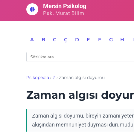
İçeriğe
Mersin Psikolog
geç
Psk. Murat Bilim
A
B
C
Ç
D
E
F
G
H
Psikopedia
›
Z
›
Zaman algısı doyumu
Zaman algısı doy
Zaman algısı doyumu, bireyin zamanı yeterl
akışından memnuniyet duyması durumudur