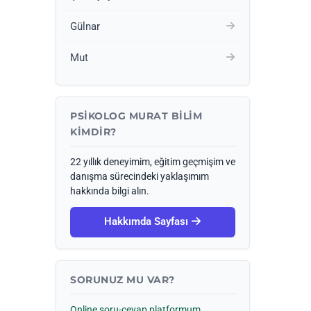
Gülnar
Mut
PSIKOLOG MURAT BILIM
KIMDIR?
22 yıllık deneyimim, eğitim geçmişim ve
danışma sürecindeki yaklaşımım
hakkında bilgi alın.
Hakkımda Sayfası
SORUNUZ MU VAR?
Online soru-cevap platformum