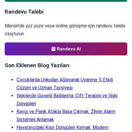
Randevu Talebi
Mersin'de yüz yüze veya online görüşme için randevu talebi
oluşturun.
Randevu Al
Son Eklenen Blog Yazıları
Çocuklarda Uykudan Ağlayarak Uyanma: 5 Etkili
Çözüm ve Uzman Tavsiyesi
İlişkilerde Güvenli Bağlanma: Çift Terapisi ve İlişki
Döngüleri
Kaygı ve Panik Atakla Başa Çıkmak: Zihnin Alarm
Sistemini Anlamak
Hayatınızdaki Kısır Döngüleri Kırmak: Modern