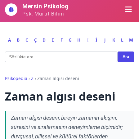
İçeriğe
Mersin Psikolog
geç
Psk. Murat Bilim
A
B
C
Ç
D
E
F
G
H
I
İ
J
K
L
M
Ara
Psikopedia
›
Z
›
Zaman algısı deseni
Zaman algısı deseni
Zaman algısı deseni, bireyin zamanın akışını,
süresini ve sıralamasını deneyimleme biçimidir;
duygusal, bilişsel ve kültürel faktörlerden