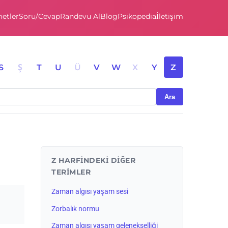
etler
Soru/Cevap
Randevu Al
Blog
Psikopedia
İletişim
S
Ş
T
U
Ü
V
W
X
Y
Z
Ara
Z HARFINDEKI DIĞER
TERIMLER
Zaman algısı yaşam sesi
Zorbalık normu
Zaman algısı yaşam gelenekselliği