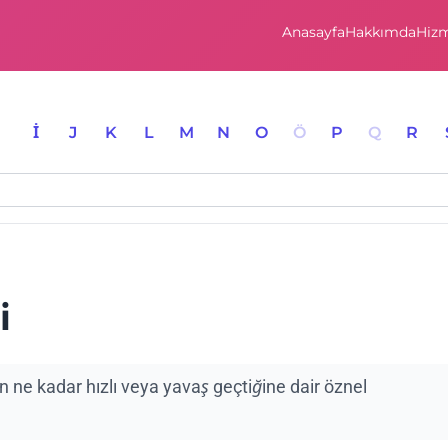
Anasayfa
Hakkımda
Hizm
I
İ
J
K
L
M
N
O
Ö
P
Q
R
i
nin ne kadar hızlı veya yavaş geçtiğine dair öznel