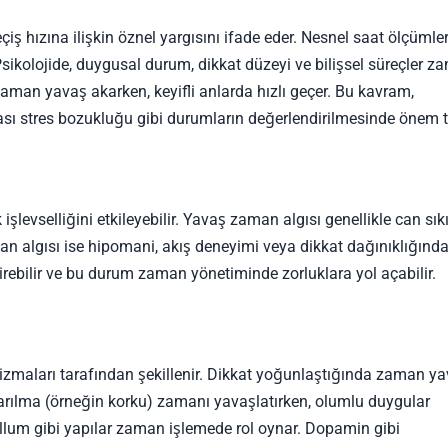
çiş hızına ilişkin öznel yargısını ifade eder. Nesnel saat ölçümle
Psikolojide, duygusal durum, dikkat düzeyi ve bilişsel süreçler 
da zaman yavaş akarken, keyifli anlarda hızlı geçer. Bu kavram,
sı stres bozukluğu gibi durumların değerlendirilmesinde önem t
şlevselliğini etkileyebilir. Yavaş zaman algısı genellikle can sıkı
aman algısı ise hipomani, akış deneyimi veya dikkat dağınıklığınd
direbilir ve bu durum zaman yönetiminde zorluklara yol açabilir.
izmaları tarafından şekillenir. Dikkat yoğunlaştığında zaman ya
arılma (örneğin korku) zamanı yavaşlatırken, olumlu duygular
bellum gibi yapılar zaman işlemede rol oynar. Dopamin gibi