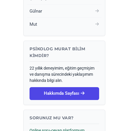
Gülnar
Mut
PSIKOLOG MURAT BILIM
KIMDIR?
22 yıllık deneyimim, eğitim geçmişim
ve danışma sürecindeki yaklaşımım
hakkında bilgi alın.
Hakkımda Sayfası
SORUNUZ MU VAR?
Online soru-cevap platformum