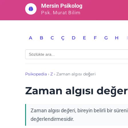
İçeriğe
Mersin Psikolog
geç
Psk. Murat Bilim
A
B
C
Ç
D
E
F
G
H
Psikopedia
›
Z
›
Zaman algısı değeri
Zaman algısı değer
Zaman algısı değeri, bireyin belirli bir süre
değerlendirmesidir.