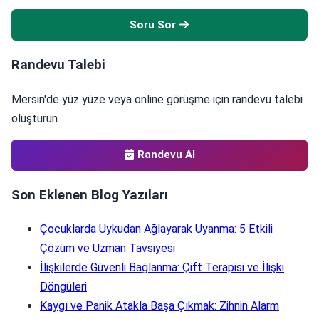
Soru Sor
Randevu Talebi
Mersin'de yüz yüze veya online görüşme için randevu talebi
oluşturun.
Randevu Al
Son Eklenen Blog Yazıları
Çocuklarda Uykudan Ağlayarak Uyanma: 5 Etkili
Çözüm ve Uzman Tavsiyesi
İlişkilerde Güvenli Bağlanma: Çift Terapisi ve İlişki
Döngüleri
Kaygı ve Panik Atakla Başa Çıkmak: Zihnin Alarm