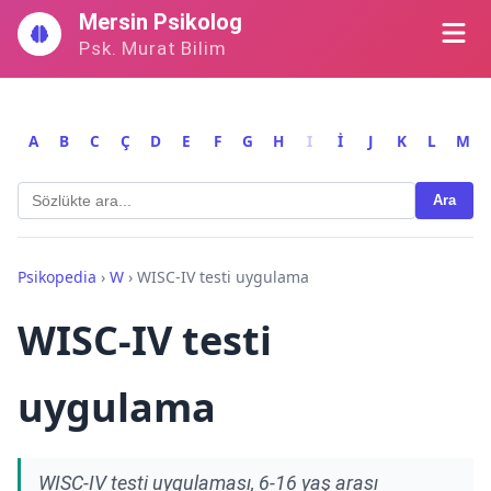
İçeriğe
Mersin Psikolog
geç
Psk. Murat Bilim
A
B
C
Ç
D
E
F
G
H
I
İ
J
K
L
M
Ara
Psikopedia
›
W
›
WISC-IV testi uygulama
WISC-IV testi
uygulama
WISC-IV testi uygulaması, 6-16 yaş arası