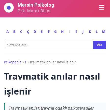
İçeriğe
Mersin Psikolog
geç
Psk. Murat Bilim
A
B
C
Ç
D
E
F
G
H
I
İ
J
K
L
M
Ara
Psikopedia
›
T
›
Travmatik anılar nasıl işlenir
Travmatik anılar nasıl
işlenir
Travmatik anılar, travma odaklı psikoterapiler