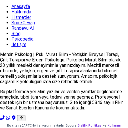
Anasayfa
Hakkımda
Hizmetler
Soru/Cevap
Randevu Al
Blog
Psikopedia
İletişim
Mersin Psikolog | Psk. Murat Bilim - Yetişkin Bireysel Terapi,
Çift Terapisi ve Ergen Psikoloğu: Psikolog Murat Bilim olarak,
23 yıllık mesleki deneyimimle yanınızdayım. Mezitli merkezli
ofisimde; yetişkin, ergen ve çift terapisi alanlarında bilimsel
temelli yaklaşımlarla destek sunuyorum. Amacım, psikolojik
sağlamlık yolculuğunuzda size rehberlik etmek.
Bu platformda yer alan yazılar ve verilen yanıtlar bilgilendirme
amaçlıdır, tıbbi tanı veya tedavi yerine geçmez. Profesyonel
destek için bir uzmana başvurunuz. Site içeriği 5846 sayılı Fikir
ve Sanat Eserleri Kanunu ile korunmaktadır.
Bu site reCAPTCHA ile korunmaktadır. Google
Gizlilik Politikası
ve
Kullanım