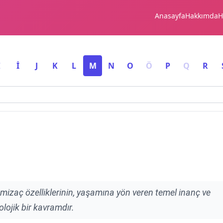
Anasayfa
Hakkımda
H
I
İ
J
K
L
M
N
O
Ö
P
Q
R
mizaç özelliklerinin, yaşamına yön veren temel inanç ve
olojik bir kavramdır.