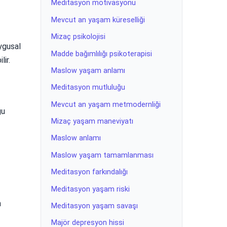
Meditasyon motivasyonu
Mevcut an yaşam küreselliği
Mizaç psikolojisi
uygusal
Madde bağımlılığı psikoterapisi
lir.
Maslow yaşam anlamı
Meditasyon mutluluğu
Mevcut an yaşam metmodernliği
gu
Mizaç yaşam maneviyatı
Maslow anlamı
Maslow yaşam tamamlanması
Meditasyon farkındalığı
Meditasyon yaşam riski
n
Meditasyon yaşam savaşı
Majör depresyon hissi