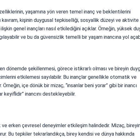
lliklerinin, yaşamına yön veren temel inanç ve beklentilerini
u kavram, kişinin duygusal tepkiselliği, sosyallik düzeyi ve aktivite
lişkin genel inançları nasıl etkilediğini açıklar. Örneğin, yüksek d
ılayabilir ve bu da güvensizlik temelli bir yaşam inancına yol açabi
ken dönemde şekillenmesi, görece istikrarlı olması ve bireyin duy
imlerini etkilemesi sayılabilir. Bu inançlar genellikle otomatik ve
. Örneğin, içe dönük bir mizaç, “insanlar beni yorar” gibi bir inancı
keyiflidir” inancını destekleyebilir.
ve erken çevresel deneyimler etkileşim halindedir. Mizaç, bireyi
urur. Bu tepkiler tekrarlandıkça, birey kendisi ve dünya hakkında