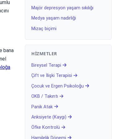
lumlu
Majör depresyon yaşam sıkılığı
ncını
Medya yaşam nadirliği
Mizaç biçimi
se bana
HIZMETLER
onel
Bireysel Terapi
oloğa
Çift ve İlişki Terapisi
Çocuk ve Ergen Psikoloğu
OKB / Takıntı
Panik Atak
Anksiyete (Kaygı)
Öfke Kontrolü
Hamilelik Dönemi