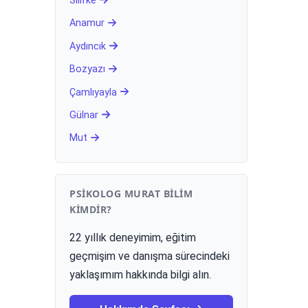
Silifke
Anamur
Aydıncık
Bozyazı
Çamlıyayla
Gülnar
Mut
PSIKOLOG MURAT BILIM
KIMDIR?
22 yıllık deneyimim, eğitim
geçmişim ve danışma sürecindeki
yaklaşımım hakkında bilgi alın.