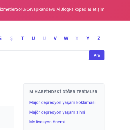
izmetler
Soru/Cevap
Randevu Al
Blog
Psikopedia
İletişim
S
Ş
T
U
Ü
V
W
X
Y
Z
Ara
M HARFINDEKI DIĞER TERIMLER
Majör depresyon yaşam koklaması
Majör depresyon yaşam zihni
Motivasyon önemi