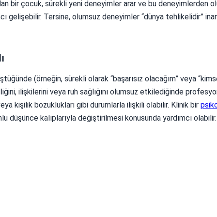
olan bir çocuk, sürekli yeni deneyimler arar ve bu deneyimlerden o
cı gelişebilir. Tersine, olumsuz deneyimler “dünya tehlikelidir” ina
ı
ştüğünde (örneğin, sürekli olarak “başarısız olacağım” veya “kim
iğini, ilişkilerini veya ruh sağlığını olumsuz etkilediğinde profesy
 kişilik bozuklukları gibi durumlarla ilişkili olabilir. Klinik bir
psik
lu düşünce kalıplarıyla değiştirilmesi konusunda yardımcı olabilir.