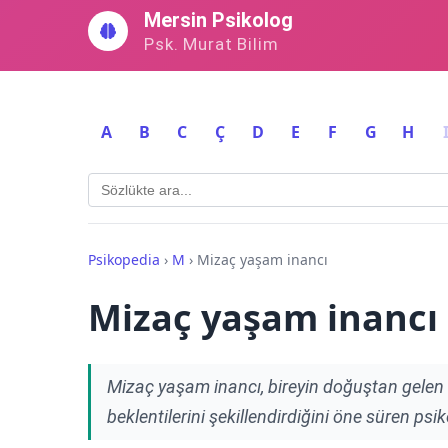
İçeriğe
Mersin Psikolog
geç
Psk. Murat Bilim
A
B
C
Ç
D
E
F
G
H
Psikopedia
›
M
›
Mizaç yaşam inancı
Mizaç yaşam inancı
Mizaç yaşam inancı, bireyin doğuştan gelen 
beklentilerini şekillendirdiğini öne süren psik