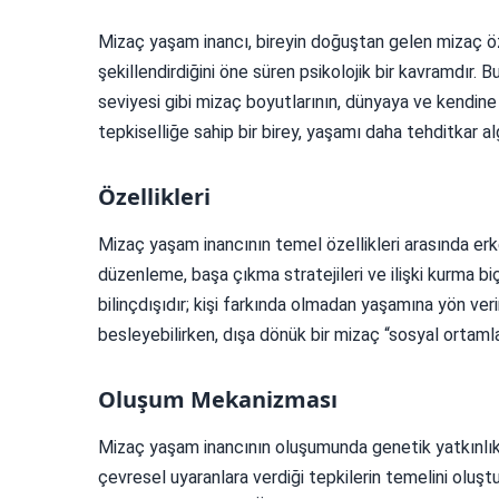
Mizaç yaşam inancı, bireyin doğuştan gelen mizaç öze
şekillendirdiğini öne süren psikolojik bir kavramdır. B
seviyesi gibi mizaç boyutlarının, dünyaya ve kendine i
tepkiselliğe sahip bir birey, yaşamı daha tehditkar alg
Özellikleri
Mizaç yaşam inancının temel özellikleri arasında er
düzenleme, başa çıkma stratejileri ve ilişki kurma biç
bilinçdışıdır; kişi farkında olmadan yaşamına yön verir
besleyebilirken, dışa dönük bir mizaç “sosyal ortamlar 
Oluşum Mekanizması
Mizaç yaşam inancının oluşumunda genetik yatkınlık 
çevresel uyaranlara verdiği tepkilerin temelini oluşt