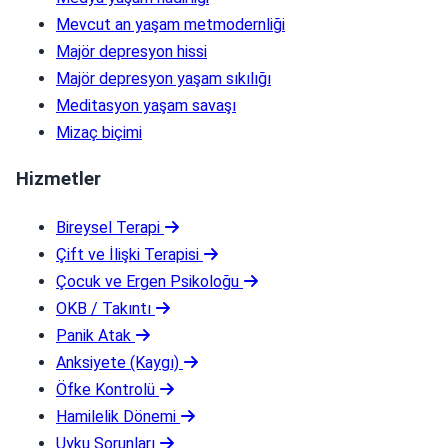
Mevcut an yaşam metmodernliği
Majör depresyon hissi
Majör depresyon yaşam sıkılığı
Meditasyon yaşam savaşı
Mizaç biçimi
Hizmetler
Bireysel Terapi
Çift ve İlişki Terapisi
Çocuk ve Ergen Psikoloğu
OKB / Takıntı
Panik Atak
Anksiyete (Kaygı)
Öfke Kontrolü
Hamilelik Dönemi
Uyku Sorunları