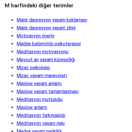
M harfindeki diğer terimler
Majör depresyon yaşam koklaması
Majör depresyon yaşam zihni
Motivasyon önemi
Madde bağımlılığı psikoterapisi
Meditasyon motivasyonu
Mevcut an yaşam küreselliği
Mizaç psikolojisi
Mizaç yaşam maneviyatı
Maslow yaşam anlamı
Maslow yaşam tamamlanması
Meditasyon mutluluğu
Maslow anlamı
Meditasyon farkındalığı
Meditasyon yaşam riski
Medya yaşam nadirliği