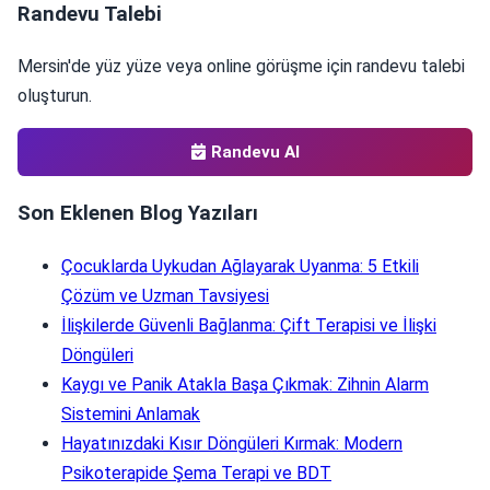
Randevu Talebi
Mersin'de yüz yüze veya online görüşme için randevu talebi
oluşturun.
Randevu Al
Son Eklenen Blog Yazıları
Çocuklarda Uykudan Ağlayarak Uyanma: 5 Etkili
Çözüm ve Uzman Tavsiyesi
İlişkilerde Güvenli Bağlanma: Çift Terapisi ve İlişki
Döngüleri
Kaygı ve Panik Atakla Başa Çıkmak: Zihnin Alarm
Sistemini Anlamak
Hayatınızdaki Kısır Döngüleri Kırmak: Modern
Psikoterapide Şema Terapi ve BDT