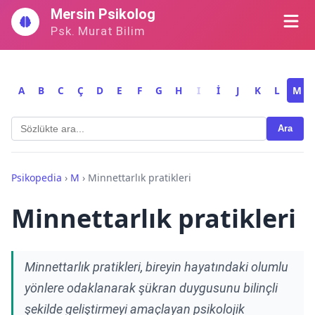
İçeriğe
Mersin Psikolog
geç
Psk. Murat Bilim
A
B
C
Ç
D
E
F
G
H
I
İ
J
K
L
M
Ara
Psikopedia
›
M
›
Minnettarlık pratikleri
Minnettarlık pratikleri
Minnettarlık pratikleri, bireyin hayatındaki olumlu
yönlere odaklanarak şükran duygusunu bilinçli
şekilde geliştirmeyi amaçlayan psikolojik