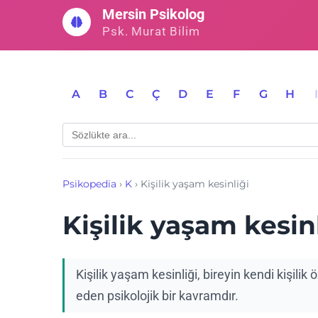
İçeriğe
Mersin Psikolog
geç
Psk. Murat Bilim
A
B
C
Ç
D
E
F
G
H
Psikopedia
›
K
›
Kişilik yaşam kesinliği
Kişilik yaşam kesin
Kişilik yaşam kesinliği, bireyin kendi kişilik ö
eden psikolojik bir kavramdır.