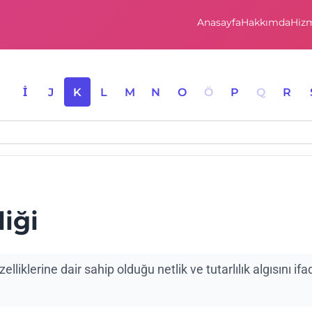
Anasayfa
Hakkımda
Hizm
I
İ
J
K
L
M
N
O
Ö
P
Q
R
liği
zelliklerine dair sahip olduğu netlik ve tutarlılık algısını ifa