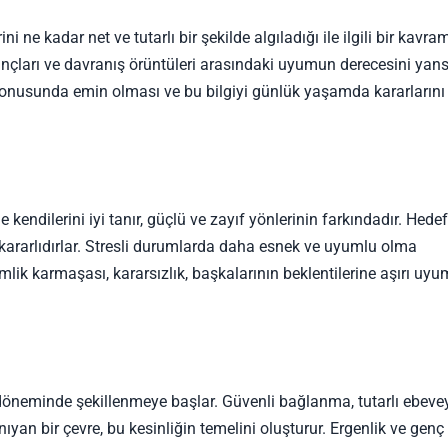
ini ne kadar net ve tutarlı bir şekilde algıladığı ile ilgili bir kavra
ançları ve davranış örüntüleri arasındaki uyumun derecesini yansı
 konusunda emin olması ve bu bilgiyi günlük yaşamda kararlarını
e kendilerini iyi tanır, güçlü ve zayıf yönlerinin farkındadır. Hedef
ararlıdırlar. Stresli durumlarda daha esnek ve uyumlu olma
imlik karmaşası, kararsızlık, başkalarının beklentilerine aşırı uyu
k döneminde şekillenmeye başlar. Güvenli bağlanma, tutarlı ebeve
ıyan bir çevre, bu kesinliğin temelini oluşturur. Ergenlik ve genç