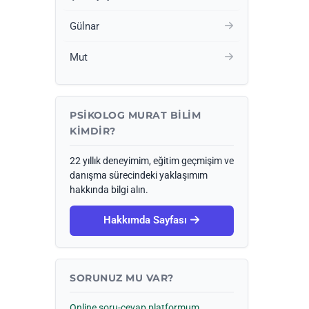
Gülnar
Mut
PSIKOLOG MURAT BILIM
KIMDIR?
22 yıllık deneyimim, eğitim geçmişim ve
danışma sürecindeki yaklaşımım
hakkında bilgi alın.
Hakkımda Sayfası
SORUNUZ MU VAR?
Online soru-cevap platformum