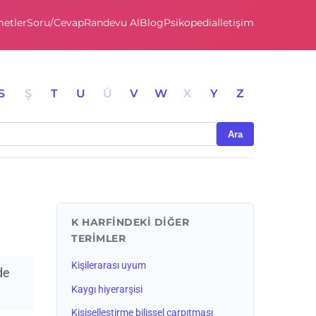
etler
Soru/Cevap
Randevu Al
Blog
Psikopedia
İletişim
S
Ş
T
U
Ü
V
W
X
Y
Z
Ara
K HARFINDEKI DIĞER
TERIMLER
Kişilerarası uyum
de
Kaygı hiyerarşisi
Kişiselleştirme bilişsel çarpıtması