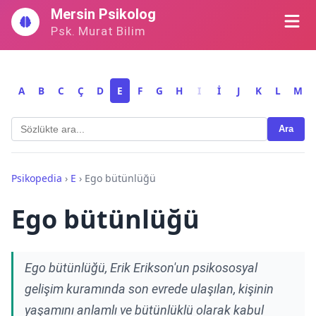
İçeriğe
Mersin Psikolog
geç
Psk. Murat Bilim
A
B
C
Ç
D
E
F
G
H
I
İ
J
K
L
M
Ara
Psikopedia
›
E
›
Ego bütünlüğü
Ego bütünlüğü
Ego bütünlüğü, Erik Erikson'un psikososyal
gelişim kuramında son evrede ulaşılan, kişinin
yaşamını anlamlı ve bütünlüklü olarak kabul