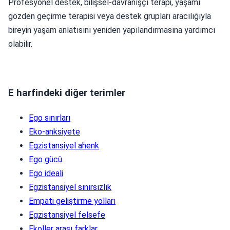
Profesyonel destek, bilişsel-davranışçı terapi, yaşamı
gözden geçirme terapisi veya destek grupları aracılığıyla
bireyin yaşam anlatısını yeniden yapılandırmasına yardımcı
olabilir.
E harfindeki diğer terimler
Ego sınırları
Eko-anksiyete
Egzistansiyel ahenk
Ego gücü
Ego ideali
Egzistansiyel sınırsızlık
Empati geliştirme yolları
Egzistansiyel felsefe
Ekoller arası farklar