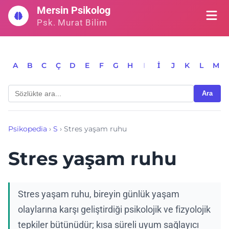
İçeriğe
Mersin Psikolog
geç
Psk. Murat Bilim
A
B
C
Ç
D
E
F
G
H
I
İ
J
K
L
M
Ara
Psikopedia
›
S
›
Stres yaşam ruhu
Stres yaşam ruhu
Stres yaşam ruhu, bireyin günlük yaşam
olaylarına karşı geliştirdiği psikolojik ve fizyolojik
tepkiler bütünüdür; kısa süreli uyum sağlayıcı