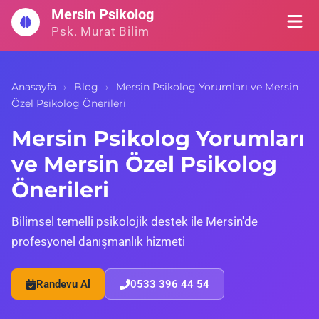
İçeriğe
Mersin Psikolog
geç
Psk. Murat Bilim
Anasayfa
›
Blog
›
Mersin Psikolog Yorumları ve Mersin
Özel Psikolog Önerileri
Mersin Psikolog Yorumları
ve Mersin Özel Psikolog
Önerileri
Bilimsel temelli psikolojik destek ile Mersin'de
profesyonel danışmanlık hizmeti
Randevu Al
0533 396 44 54