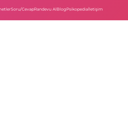
etler
Soru/Cevap
Randevu Al
Blog
Psikopedia
İletişim