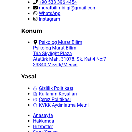
+90 533 396 4454
muratbilimbilgi@gmail.com
WhatsApp
Instagram
Konum
Psikolog Murat Bilim
Psikolog Murat Bilim
Tria Skylight Plaza
Atatürk Mah. 31078. Sk. Kat:4 No:7
33340 Mezitli/Mersin
Yasal
Gizlilik Politikası
Kullanım Koşulları
Çerez Politikası
KVKK Aydınlatma Metni
Anasayfa
Hakkımda
Hizmetler