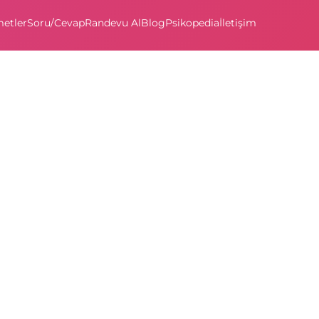
etler
Soru/Cevap
Randevu Al
Blog
Psikopedia
İletişim