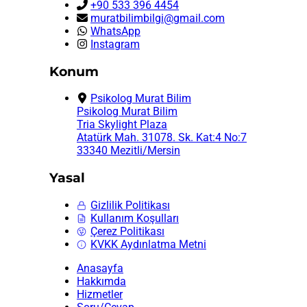
+90 533 396 4454
muratbilimbilgi@gmail.com
WhatsApp
Instagram
Konum
Psikolog Murat Bilim
Psikolog Murat Bilim
Tria Skylight Plaza
Atatürk Mah. 31078. Sk. Kat:4 No:7
33340 Mezitli/Mersin
Yasal
Gizlilik Politikası
Kullanım Koşulları
Çerez Politikası
KVKK Aydınlatma Metni
Anasayfa
Hakkımda
Hizmetler